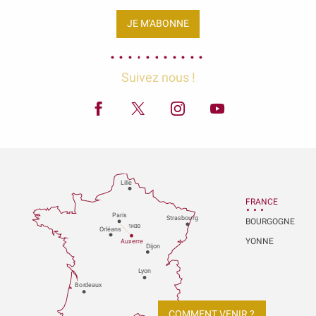
JE M'ABONNE
Suivez nous !
Lille
FRANCE
P
aris
Strasbou
r
g
BOURGOGNE
1H30
Orléans
YONNE
Au
x
er
r
e
Dijon
L
y
on
Bo
r
deaux
COMMENT VENIR ?