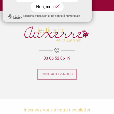
Hôtel Ibis Budget Auxerre Centre
Hôtel Le Maxime, BW Signature Collection
Le Soleil d'Or
Ibis Auxerre Centre
Hôtel Ibis Budget Auxerre Nord
Hôtel Mercure Auxerre Appoigny
Hôtel Kyriad Direct Auxerre Appoigny
03 86 52 06 19
Hôtel B & B Auxerre Bourgogne
Hôtel ibis Styles Auxerre Nord
Domaine du Roncemay
CONTACTEZ-NOUS
Hôtel-Restaurant de la Poste et du Lion d'Or
The Originals Hôtel Normandie Auxerre
Inscrivez-vous à notre newsletter