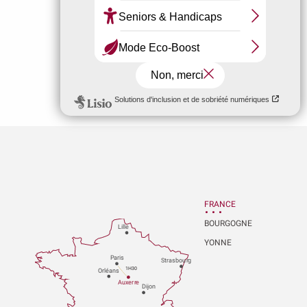
FRANCE
BOURGOGNE
Lille
YONNE
P
aris
Strasbou
r
g
1H30
Orléans
Au
x
er
r
e
Dijon