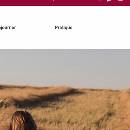
Recherch
Voir les favoris
journer
Pratique
s