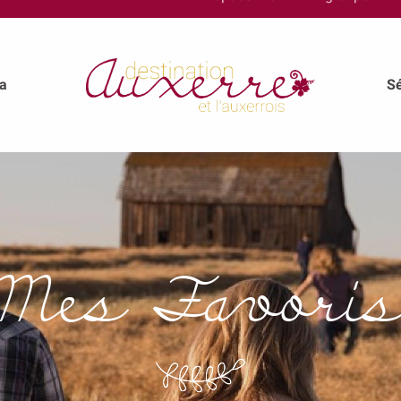
a
Sé
Mes Favori