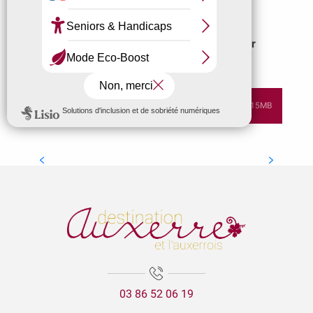
Tel. : +33(0)3.86.52.85.72
Mail: destinationauxerre@ot-auxerre.fr
TÉLÉCHARGEZ NOTRE BROCHURE 2026
15MB
Visites Guidées
03 86 52 06 19