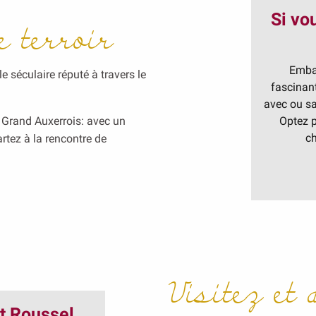
Si vo
e terroir
Embar
le séculaire réputé à travers le
fascinan
avec ou sa
u Grand Auxerrois: avec un
Optez p
ch
rtez à la rencontre de
Visitez et
t Roussel
Visites guidées à 