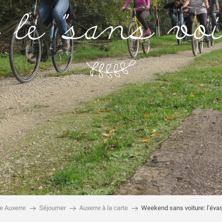
 le "sans voi
e Auxerre
Séjourner
Auxerre à la carte
Weekend sans voiture: l’éva