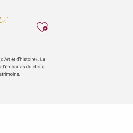
:
Ajouter aux f
’Art et d’histoire». La
z l’embarras du choix.
patrimoine.