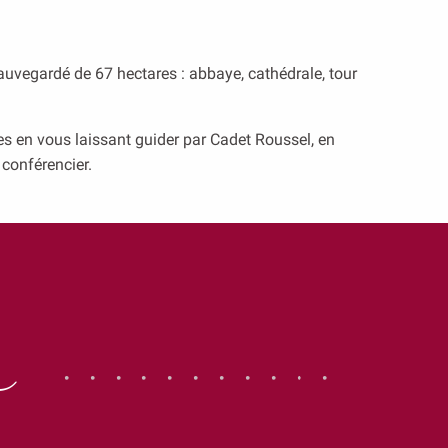
toire, possède une
le un joyau de la
uvegardé de 67 hectares : abbaye, cathédrale, tour
isme...
ses en vous laissant guider par Cadet Roussel, en
conférencier.
s
rir les