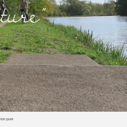
ture"
sion pure