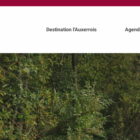
au
contenu
principal
Destination l'Auxerrois
Agend