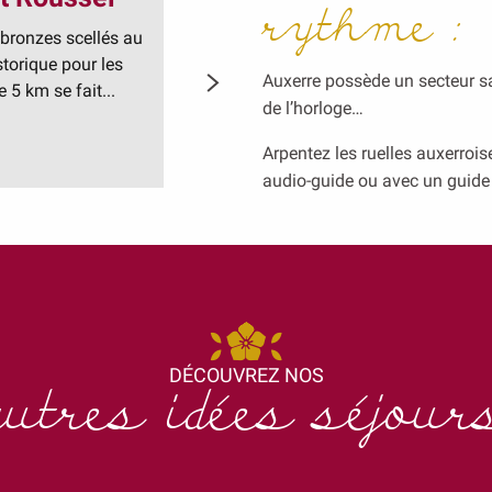
rythme :
 bronzes scellés au
Auxerre, labellisée Pays d’Art et d’His
storique pour les
architecture superbe qui fait de la vil
Auxerre possède un secteur sa
 5 km se fait...
Bourgogne. L’Office de tour
de l’horloge…
LIRE LA SUITE
Arpentez les ruelles auxerroi
audio-guide ou avec un guide 
DÉCOUVREZ NOS
autres idées séjour
itez
Découv