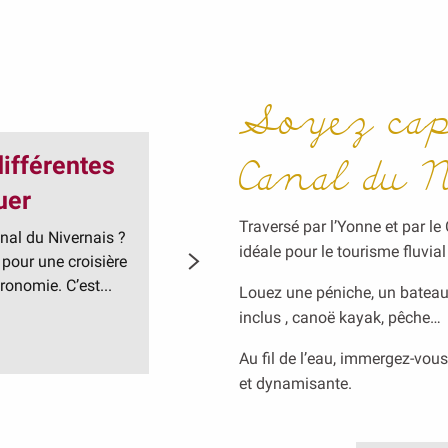
Soyez cap
Canal du 
différentes
SARL Edge Char
uer
Croisières privées en péniche de luxe, j
pour la journée, quatre passagers pour
Traversé par l’Yonne et par le
anal du Nivernais ?
semaine. Louez une péniche privée avec 
idéale pour le tourisme fluvial
 pour une croisière
ronomie. C’est...
Louez une péniche, un bateau é
inclus , canoë kayak, pêche…
LIRE LA SUITE
Au fil de l’eau, immergez-vou
et dynamisante.