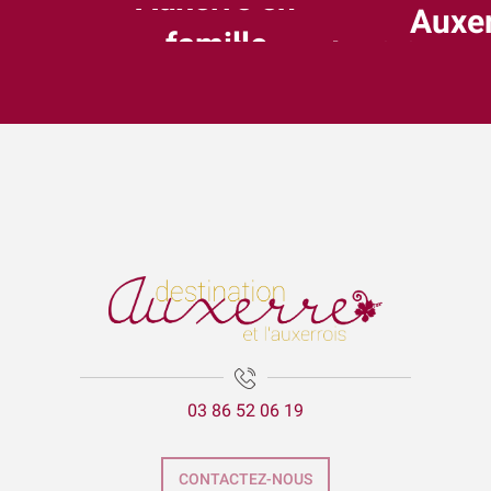
Auxer
famille
1001 façon de visiter A
une j
03 86 52 06 19
CONTACTEZ-NOUS