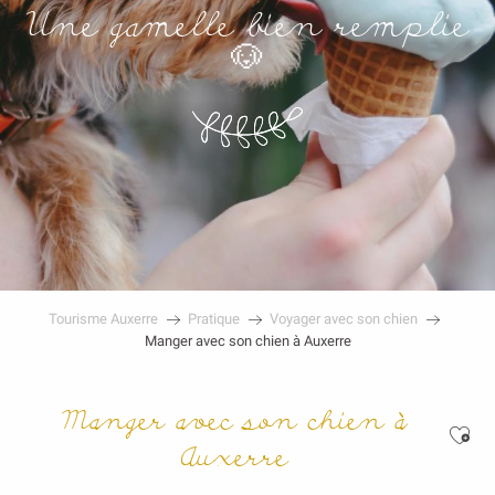
Une gamelle bien remplie
🐶
Tourisme Auxerre
Pratique
Voyager avec son chien
Manger avec son chien à Auxerre
Manger avec son chien à
Ajo
Auxerre