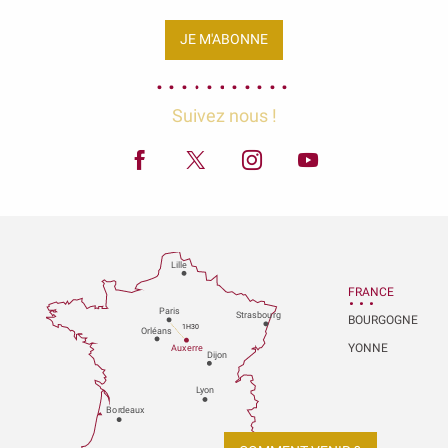
JE M'ABONNE
Suivez nous !
Lille
FRANCE
P
aris
Strasbou
r
g
BOURGOGNE
1H30
Orléans
YONNE
Au
x
er
r
e
Dijon
L
y
on
Bo
r
deaux