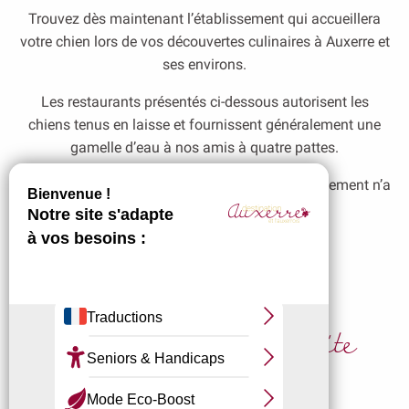
Trouvez dès maintenant l’établissement qui accueillera
votre chien lors de vos découvertes culinaires à Auxerre et
ses environs.
Les restaurants présentés ci-dessous autorisent les
chiens tenus en laisse et fournissent généralement une
gamelle d’eau à nos amis à quatre pattes.
Vérifiez toujours avant de vous installer si le règlement n’a
pas changé puis régalez-vous!
Le Bourgogne
Le Chaumois
Organisez votre visite
Erre - Domaine du Roncemay
d'Auxerre
Le Goût des Autres
Chez Max