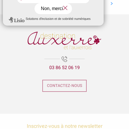
Visiter Auxerre avec son
Le Marais
chien
Brasserie des Bords de l'Yonne (B.B.Y.)
Tarticroq
Le Maison Fort
Crêperie du Pont
Le Yuts
Le Victoria
03 86 52 06 19
CONTACTEZ-NOUS
Inscrivez-vous à notre newsletter