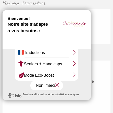
Périodes d'ouverture
Du 1 mai 2026 au 31 décembre 2026
Ouvert toute l'année
Localisation
Wine Liaisons
4 Rue des Prés, 89290 Champs-sur-Yonne
M'y rendre