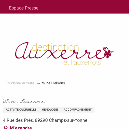
au
Espace Presse
contenu
principal
Tourisme Auxerre
Wine Liaisons
Wine Liaisons
ACTIVITÉ CULTURELLE
OENOLOGIE
ACCOMPAGNEMENT
4 Rue des Prés, 89290 Champs-sur-Yonne
M'y rendre