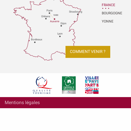
FRANCE
P
aris
Strasbou
r
g
BOURGOGNE
1H30
Orléans
YONNE
Au
x
er
r
e
Dijon
L
y
on
Bo
r
deaux
COMMENT VENIR ?
Mentions légales