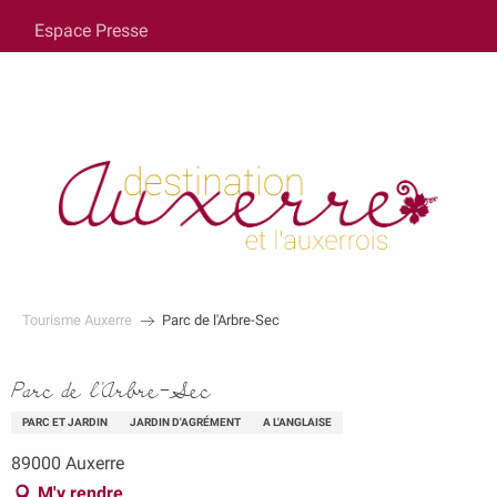
au
Espace Presse
contenu
principal
Tourisme Auxerre
Parc de l'Arbre-Sec
Parc de l'Arbre-Sec
PARC ET JARDIN
JARDIN D'AGRÉMENT
A L'ANGLAISE
89000 Auxerre
M'y rendre