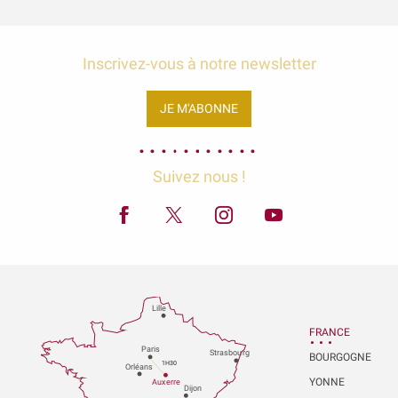
Inscrivez-vous à notre newsletter
JE M'ABONNE
Suivez nous !
Lille
FRANCE
P
aris
Strasbou
r
g
BOURGOGNE
1H30
Orléans
YONNE
Au
x
er
r
e
Dijon