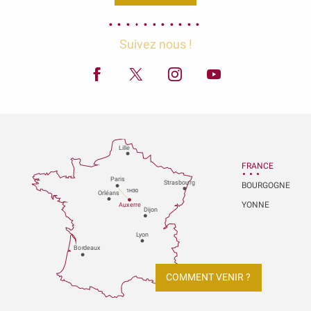
Suivez nous !
Lille
FRANCE
P
aris
Strasbou
r
g
BOURGOGNE
1H30
Orléans
YONNE
Au
x
er
r
e
Dijon
L
y
on
Bo
r
deaux
COMMENT VENIR ?