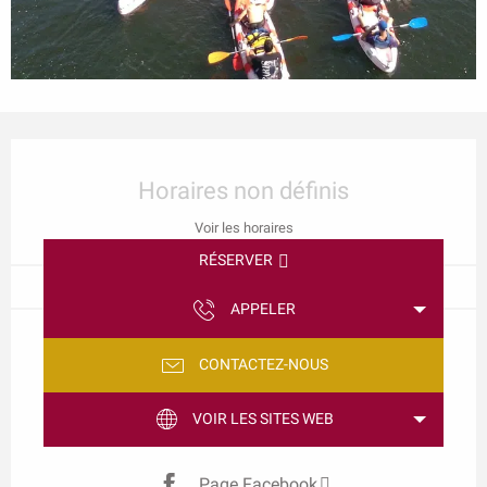
Ouverture et coordonnées
Horaires non définis
Voir les horaires
RÉSERVER
APPELER
CONTACTEZ-NOUS
VOIR LES SITES WEB
Page Facebook