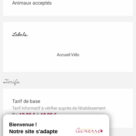
Animaux acceptés
Offres de prestations
Labels
Labels
Accueil Vélo
Tarifs
Tarif de base
Tarif informatif à vérifier auprès de l'établissement
De
10,00 €
à
18,00 €