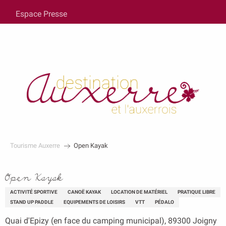
au
Espace Presse
contenu
principal
Tourisme Auxerre
Open Kayak
Open Kayak
ACTIVITÉ SPORTIVE
CANOË KAYAK
LOCATION DE MATÉRIEL
PRATIQUE LIBRE
STAND UP PADDLE
EQUIPEMENTS DE LOISIRS
VTT
PÉDALO
Quai d'Epizy (en face du camping municipal), 89300 Joigny