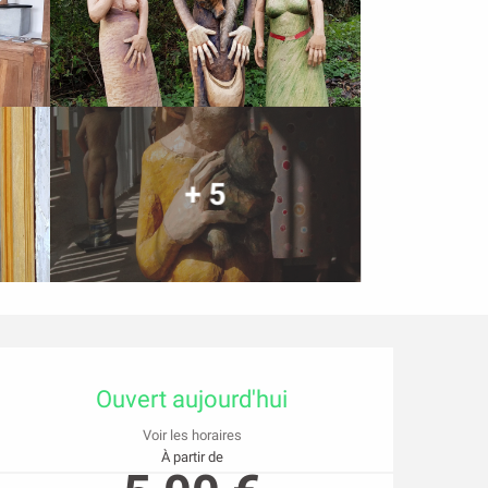
+ 5
Ouverture et coordonn
Ouvert aujourd'hui
Voir les horaires
À partir de