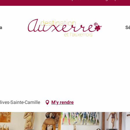
a
Sé
ives-Sainte-Camille
M'y rendre