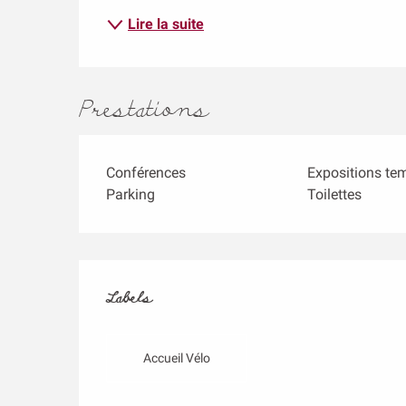
Lire la suite
Prestations
Conférences
Expositions te
Parking
Toilettes
Offres de prestati
Labels
Labels
Accueil Vélo