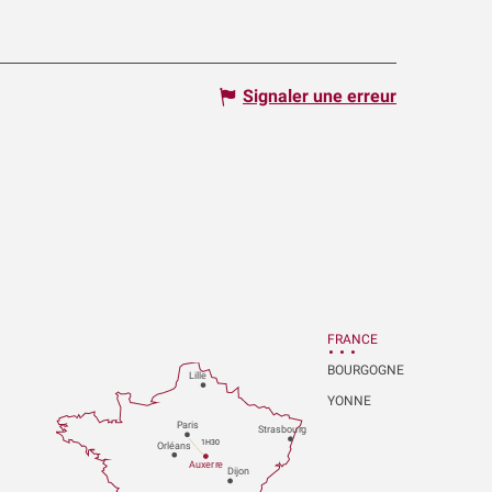
Signaler une erreur
FRANCE
BOURGOGNE
Lille
YONNE
P
aris
Strasbou
r
g
1H30
Orléans
Au
x
er
r
e
Dijon