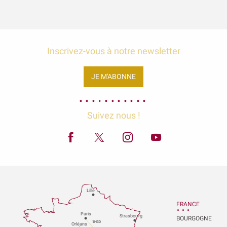
Inscrivez-vous à notre newsletter
JE M'ABONNE
Suivez nous !
Lille
FRANCE
P
aris
Strasbou
r
g
BOURGOGNE
1H30
Orléans