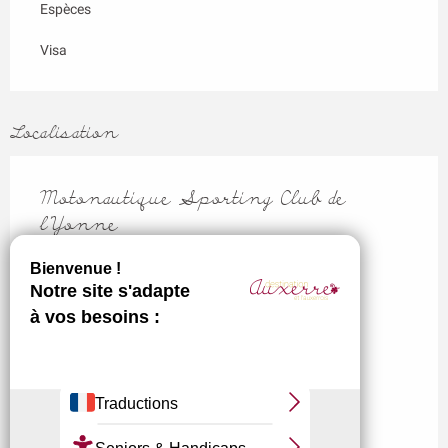
Espèces
Visa
Localisation
Motonautique Sporting Club de
l'Yonne
22, rue de Poiry, 89290 Auxerre
M'y rendre