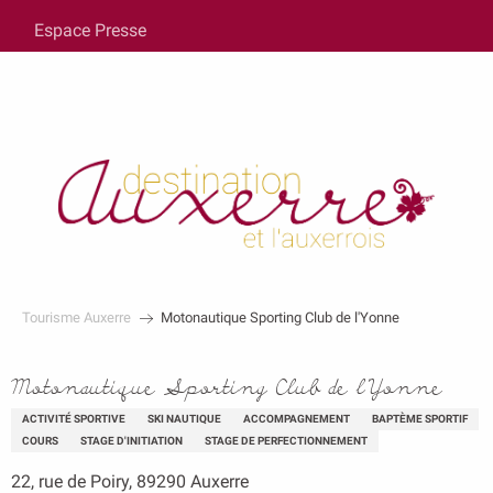
au
Espace Presse
contenu
principal
Tourisme Auxerre
Motonautique Sporting Club de l'Yonne
Motonautique Sporting Club de l'Yonne
ACTIVITÉ SPORTIVE
SKI NAUTIQUE
ACCOMPAGNEMENT
BAPTÈME SPORTIF
COURS
STAGE D'INITIATION
STAGE DE PERFECTIONNEMENT
22, rue de Poiry, 89290 Auxerre