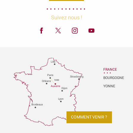
Suivez nous !
Lille
FRANCE
P
aris
Strasbou
r
g
BOURGOGNE
1H30
Orléans
YONNE
Au
x
er
r
e
Dijon
L
y
on
Bo
r
deaux
COMMENT VENIR ?