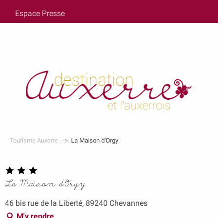
au
Espace Presse
contenu
principal
Tourisme Auxerre
La Maison d'Orgy
La Maison d'Orgy
46 bis rue de la Liberté, 89240 Chevannes
M'y rendre