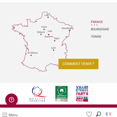
Lille
FRANCE
P
aris
Strasbou
r
g
BOURGOGNE
1H30
Orléans
YONNE
Au
x
er
r
e
Dijon
L
y
on
Bo
r
deaux
COMMENT VENIR ?
Mentions légales
Menu