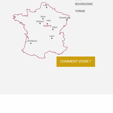
BOURGOGNE
Lille
YONNE
P
aris
Strasbou
r
g
1H30
Orléans
Au
x
er
r
e
Dijon
L
y
on
Bo
r
deaux
COMMENT VENIR ?