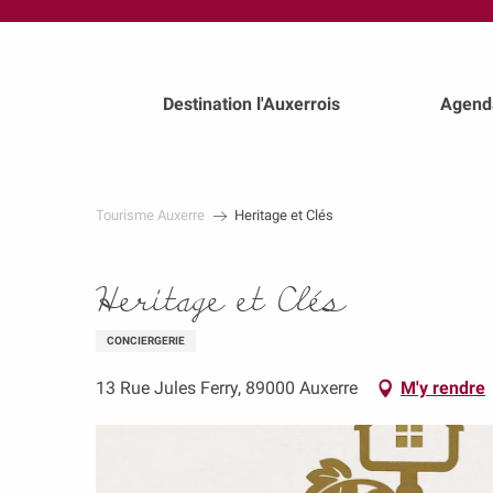
au
contenu
principal
Destination l'Auxerrois
Agend
Tourisme Auxerre
Heritage et Clés
Heritage et Clés
CONCIERGERIE
13 Rue Jules Ferry, 89000 Auxerre
M'y rendre