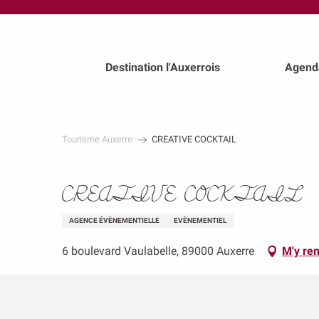
au
contenu
principal
Destination l'Auxerrois
Agend
Tourisme Auxerre
CREATIVE COCKTAIL
CREATIVE COCKTAIL
AGENCE ÉVÈNEMENTIELLE
EVÈNEMENTIEL
6 boulevard Vaulabelle, 89000 Auxerre
M'y re