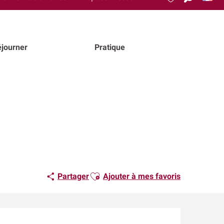
Recherch
Voir les favoris
journer
Pratique
Ajouter aux favoris
Partager
Ajouter à mes favoris
Ouverture et coordonn