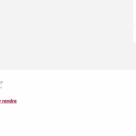
L
y rendre