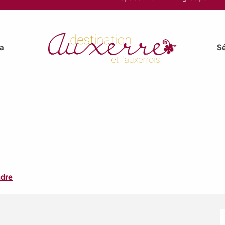
a
Sé
ndre