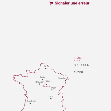
Signaler une erreur
FRANCE
BOURGOGNE
Lille
YONNE
P
aris
Strasbou
r
g
1H30
Orléans
Au
x
er
r
e
Dijon
L
y
on
Bo
r
deaux