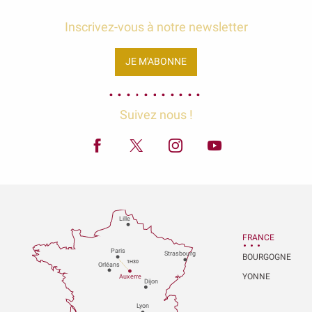
Inscrivez-vous à notre newsletter
JE M'ABONNE
Suivez nous !
Lille
FRANCE
P
aris
Strasbou
r
g
BOURGOGNE
1H30
Orléans
YONNE
Au
x
er
r
e
Dijon
L
y
on