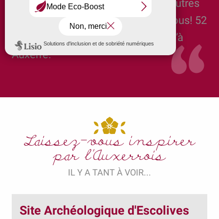
Si vous souhaitez expérimenter d’autres
activités, l’Auxerrois est fait pour vous! 52
disciplines sont disponibles rien qu’à
Auxerre.
Laissez-vous inspirer
par l'Auxerrois
IL Y A TANT À VOIR...
Site Archéologique d'Escolives