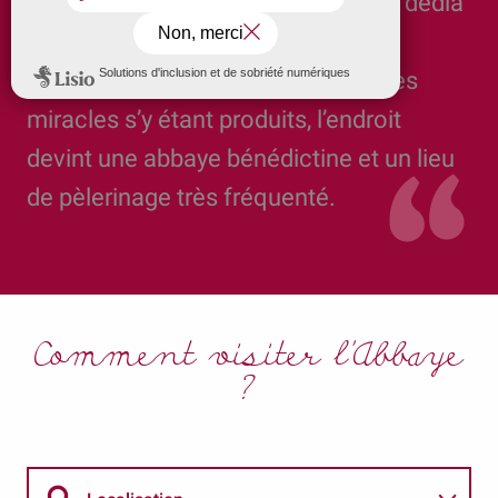
évêque en 418. La reine Clotilde lui dédia
une petite basilique élevée à
l’emplacement de son tombeau. Des
miracles s’y étant produits, l’endroit
devint une abbaye bénédictine et un lieu
de pèlerinage très fréquenté.
Comment visiter l'Abbaye
?