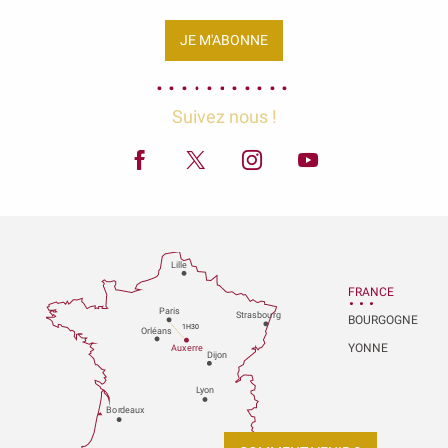
JE M'ABONNE
Suivez nous !
Lille
FRANCE
P
aris
Strasbou
r
g
BOURGOGNE
1H30
Orléans
YONNE
Au
x
er
r
e
Dijon
L
y
on
Bo
r
deaux