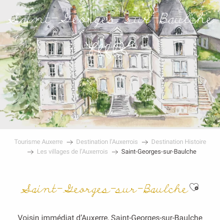
Saint-Georges-sur-Baulche
Tourisme Auxerre
Destination l’Auxerrois
Destination Histoire
Les villages de l’Auxerrois
Saint-Georges-sur-Baulche
Ajout
Saint-Georges-sur-Baulche
Voisin immédiat d’Auxerre, Saint-Georges-sur-Baulche