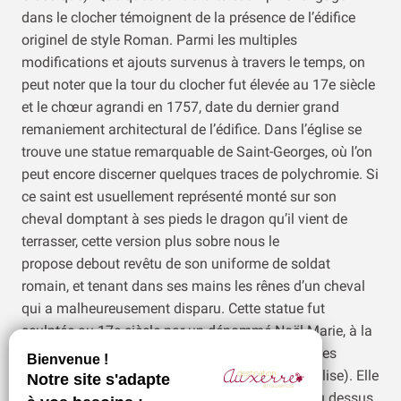
dans le clocher témoignent de la présence de l’édifice
originel de style Roman. Parmi les multiples
modifications et ajouts survenus à travers le temps, on
peut noter que la tour du clocher fut élevée au 17e siècle
et le chœur agrandi en 1757, date du dernier grand
remaniement architectural de l’édifice. Dans l’église se
trouve une statue remarquable de Saint-Georges, où l’on
peut encore discerner quelques traces de polychromie. Si
ce saint est usuellement représenté monté sur son
cheval domptant à ses pieds le dragon qu’il vient de
terrasser, cette version plus sobre nous le
propose debout revêtu de son uniforme de soldat
romain, et tenant dans ses mains les rênes d’un cheval
qui a malheureusement disparu. Cette statue fut
sculptée au 17e siècle par un dénommé Noël Marie, à la
demande de la « fabrique » (assemblée de laïques
chargés de l’entretien et administration d’une église). Elle
se trouvait à l’origine installée sous le porche, au dessus