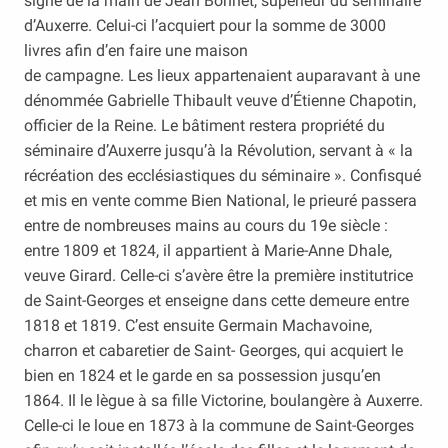
signé de la main de Jean Bonnet, supérieur du séminaire
d’Auxerre. Celui-ci l’acquiert pour la somme de 3000
livres afin d’en faire une maison
de campagne. Les lieux appartenaient auparavant à une
dénommée Gabrielle Thibault veuve d’Étienne Chapotin,
officier de la Reine. Le bâtiment restera propriété du
séminaire d’Auxerre jusqu’à la Révolution, servant à « la
récréation des ecclésiastiques du séminaire ». Confisqué
et mis en vente comme Bien National, le prieuré passera
entre de nombreuses mains au cours du 19e siècle :
entre 1809 et 1824, il appartient à Marie-Anne Dhale,
veuve Girard. Celle-ci s’avère être la première institutrice
de Saint-Georges et enseigne dans cette demeure entre
1818 et 1819. C’est ensuite Germain Machavoine,
charron et cabaretier de Saint- Georges, qui acquiert le
bien en 1824 et le garde en sa possession jusqu’en
1864. Il le lègue à sa fille Victorine, boulangère à Auxerre.
Celle-ci le loue en 1873 à la commune de Saint-Georges