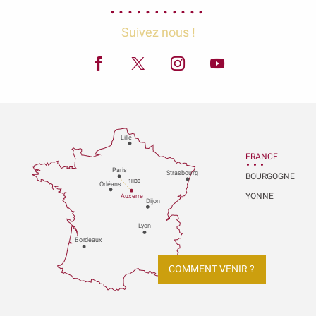
Suivez nous !
Lille
FRANCE
P
aris
Strasbou
r
g
BOURGOGNE
1H30
Orléans
YONNE
Au
x
er
r
e
Dijon
L
y
on
Bo
r
deaux
COMMENT VENIR ?