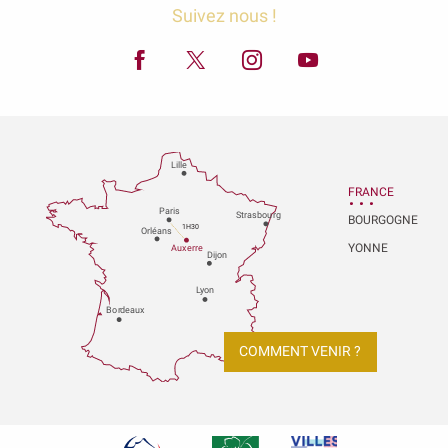
Suivez nous !
Lille
FRANCE
P
aris
Strasbou
r
g
BOURGOGNE
1H30
Orléans
YONNE
Au
x
er
r
e
Dijon
L
y
on
Bo
r
deaux
COMMENT VENIR ?