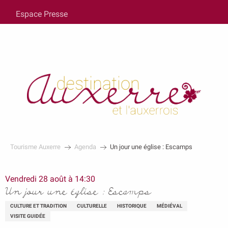
au
Espace Presse
contenu
principal
Tourisme Auxerre
Agenda
Un jour une église : Escamps
Vendredi 28 août à 14:30
Un jour une église : Escamps
CULTURE ET TRADITION
CULTURELLE
HISTORIQUE
MÉDIÉVAL
VISITE GUIDÉE