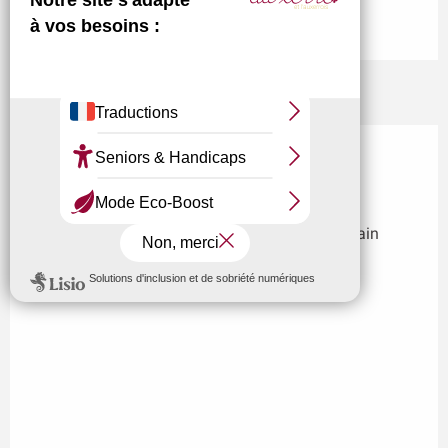
21:00 à 23:00
Localisation
Garçon, la note ! Mellis and the
swing lovers - Jazz
Les Saint martin - Parc Paul Bert, 9 Rue Germain
Benard, 89000 Auxerre
M'y rendre