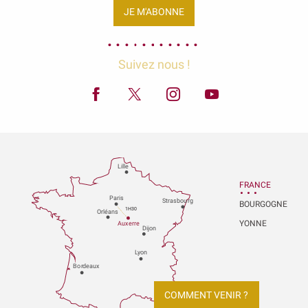
JE M'ABONNE
Suivez nous !
Lille
FRANCE
P
aris
Strasbou
r
g
BOURGOGNE
1H30
Orléans
YONNE
Au
x
er
r
e
Dijon
L
y
on
Bo
r
deaux
COMMENT VENIR ?