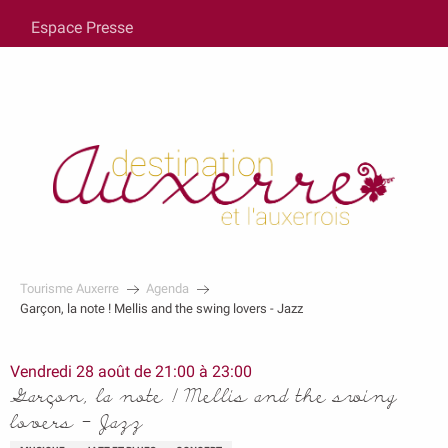
au
Espace Presse
contenu
principal
Tourisme Auxerre
Agenda
Garçon, la note ! Mellis and the swing lovers - Jazz
Vendredi 28 août de 21:00 à 23:00
Garçon, la note ! Mellis and the swing
lovers - Jazz