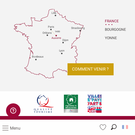
Lille
FRANCE
P
aris
Strasbou
r
g
BOURGOGNE
1H30
Orléans
YONNE
Au
x
er
r
e
Dijon
L
y
on
Bo
r
deaux
COMMENT VENIR ?
Mentions légales
Menu
Recherch