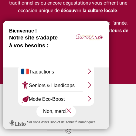
traditionnelles ou encore dégustations vous offrent une
occasion unique de
découvrir la culture locale
.
Avec une programmation variée tout au long de l’année,
Auxerre est une
destination idéale pour les amateurs de
divertissement et de culture
.
Ajouter au
Même ton patrimoine (Jacques-Lacarrière)
Garçon, la note ! Beija flor - Bossa
Exposition "Avec le vin comme complice" et "La nature est bel
Lézards des arts
Aux'Arts 68 présente Malo. A - Vernissage et Exposition
La Cathédrale Saint-Etienne et sa crypte
Expositions Chapelle d'Avigneau - Escamps