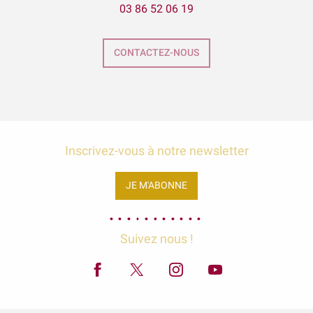
03 86 52 06 19
Exposition Raymond RIOTTE
Balade gourmande | Vélo & Saveurs | 7 produits régionaux
ÉNIGME EN FAMILLE | DÉCOUVREZ AUXERRE !
CONTACTEZ-NOUS
Exposition « La mer est ton miroir »
Exposition Sculptures au jardin
Inscrivez-vous à notre newsletter
JE M'ABONNE
Suivez nous !