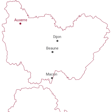
Au
x
er
r
e
Dijon
Beaune
Macon