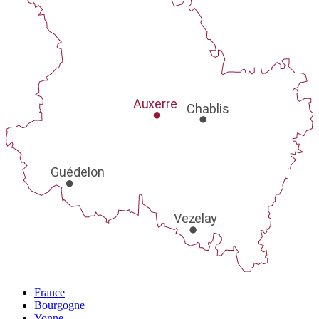
Au
x
er
r
e
Chablis
Guédelon
V
e
z
el
a
y
France
Bourgogne
Yonne