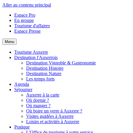
Aller au contenu principal
Espace Pro
En groupe
Tourisme d'affaires
Espace Presse
Menu
Tourisme Auxerre
Destination l'Auxerrois
Destination Vignoble & Gastronomie
Destination Histoire
Destination Nature
Les temps forts
Agenda
Séjourner
Auxerre à la carte
Où dormir ?
Où manger ?
Où boire un verre à Auxerre ?
Visites guidées à Auxerre
Loisirs et activités à Auxerre
Pratique
L'Office de tourisme à votre service