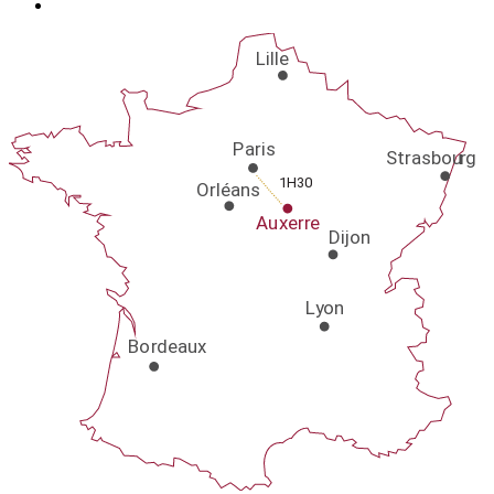
Lille
P
aris
Strasbou
r
g
1H30
Orléans
Au
x
er
r
e
Dijon
L
y
on
Bo
r
deaux