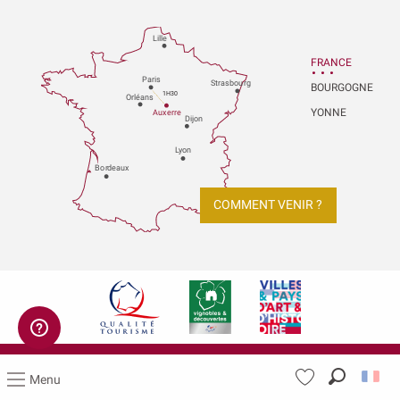
Lille
FRANCE
P
aris
Strasbou
r
g
BOURGOGNE
1H30
Orléans
YONNE
Au
x
er
r
e
Dijon
L
y
on
Bo
r
deaux
COMMENT VENIR ?
Mentions légales
Menu
Recherch