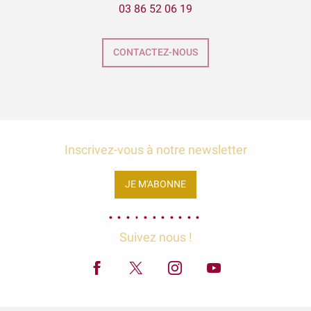
03 86 52 06 19
Exposition Raymond RIOTTE
Balade gourmande | Vélo & Saveurs | 7 produits régionaux
ÉNIGME EN FAMILLE | DÉCOUVREZ AUXERRE !
CONTACTEZ-NOUS
Exposition « La mer est ton miroir »
Exposition Sculptures au jardin
Inscrivez-vous à notre newsletter
JE M'ABONNE
Suivez nous !