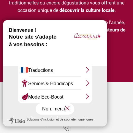
traditionnelles ou encore dégustations vous offrent une
occasion unique de
découvrir la culture locale
.
Avec une programmation variée tout au long de l’année,
Auxerre est une
destination idéale pour les amateurs de
divertissement et de culture
.
Ajouter au
Même ton patrimoine (Jacques-Lacarrière)
Garçon, la note ! Beija flor - Bossa
Exposition "Avec le vin comme complice" et "La nature est bel
Lézards des arts
Aux'Arts 68 présente Malo. A - Vernissage et Exposition
La Cathédrale Saint-Etienne et sa crypte
Expositions Chapelle d'Avigneau - Escamps