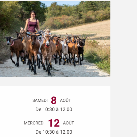
Ouverture et coordonn
8
SAMEDI
AOÛT
De 10:30 à 12:00
12
MERCREDI
AOÛT
De 10:30 à 12:00