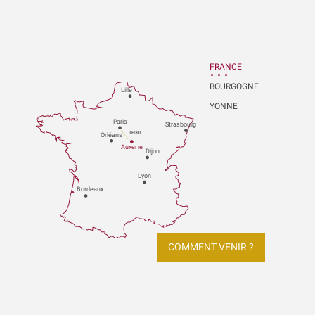
FRANCE
BOURGOGNE
Lille
YONNE
P
aris
Strasbou
r
g
1H30
Orléans
Au
x
er
r
e
Dijon
L
y
on
Bo
r
deaux
COMMENT VENIR ?