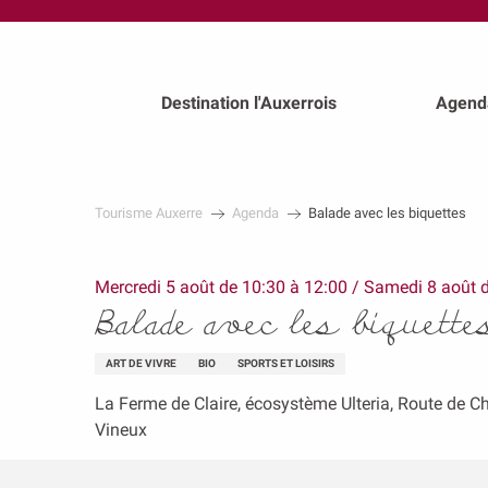
au
contenu
principal
Destination l'Auxerrois
Agend
Tourisme Auxerre
Agenda
Balade avec les biquettes
Mercredi 5 août de 10:30 à 12:00 / Samedi 8 août de
Balade avec les biquette
ART DE VIVRE
BIO
SPORTS ET LOISIRS
La Ferme de Claire, écosystème Ulteria, Route de C
Vineux