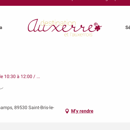
a
Sé
 10:30 à 12:00 / ...
s
hamps, 89530 Saint-Bris-le-
M'y rendre