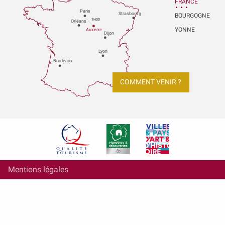
FRANCE
P
aris
Strasbou
r
g
BOURGOGNE
1H30
Orléans
YONNE
Au
x
er
r
e
Dijon
L
y
on
Bo
r
deaux
COMMENT VENIR ?
Mentions légales