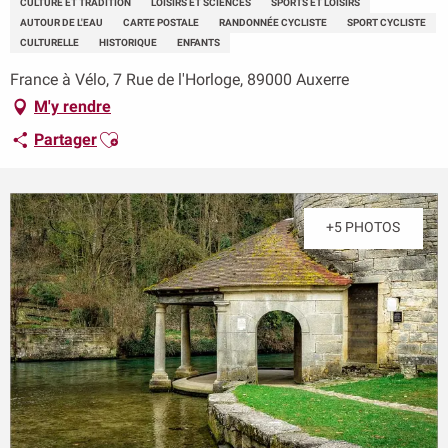
CULTURE ET TRADITION
LOISIRS ET SCIENCES
SPORTS ET LOISIRS
AUTOUR DE L'EAU
CARTE POSTALE
RANDONNÉE CYCLISTE
SPORT CYCLISTE
CULTURELLE
HISTORIQUE
ENFANTS
France à Vélo, 7 Rue de l'Horloge, 89000 Auxerre
M'y rendre
Ajouter aux favoris
Partager
+5 PHOTOS