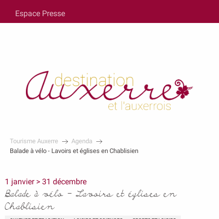
au
Espace Presse
contenu
principal
Tourisme Auxerre
Agenda
Balade à vélo - Lavoirs et églises en Chablisien
1 janvier > 31 décembre
Balade à vélo - Lavoirs et églises en
Chablisien