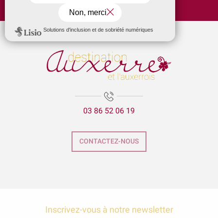
Sixt location de voiture et VTC
Letellier Alexandre
Poudre Organic
Fimacroquer
Maison Lowyck
Le Domaine d'Edouard
Gabrielle Vivien
03 86 52 06 19
Galerie Voyage sur Toiles
Domaine de Prenant - Domaine Chavard
CREATIVE COCKTAIL
CONTACTEZ-NOUS
Cycles Carvalho - Le Grand Braquet
Transdev
Inscrivez-vous à notre newsletter