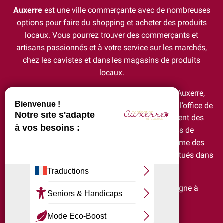
Auxerre
est une ville commerçante avec de nombreuses
options pour faire du shopping et acheter des produits
locaux. Vous pourrez trouver des commerçants et
artisans passionnés et à votre service sur les marchés,
chez les cavistes et dans les magasins de produits
locaux.
N’oubliez pas d’acheter vos cartes postales d’Auxerre,
Chablis, Vézelay.. chez des artisans locaux ou à l’office de
tourisme directement. Vous trouverez également des
produits souvenirs de l’AJA, des grands vins de
Bourgogne, du fromage, des pâtisseries et même des
boules à neige. Sans oublier les commerçants situés dans
les environs d’Auxerre !
N’hésitez pas à emporter un bout de Bourgogne à
déguster chez vous!