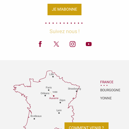
JE M'ABONNE
Suivez nous !
Lille
FRANCE
P
aris
Strasbou
r
g
BOURGOGNE
1H30
Orléans
YONNE
Au
x
er
r
e
Dijon
L
y
on
Bo
r
deaux
COMMENT VENIR ?