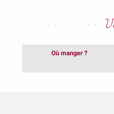
Bersan Pierre-Louis & Jean-François
Biscuiterie de Bourgogne - Tour des Terroirs
Krantz
V
Davenne Clotilde
Domaine de l'Erable - Bon Père et Fils
Borgnat
Brocard Jean-Marc
Vignerons de la Colline Eternelle
Où manger ?
Maison Dosnon
La Croix Montjoie - Vins de Vézelay
Ferme Aquacole de Crisenon
Clos du Roi