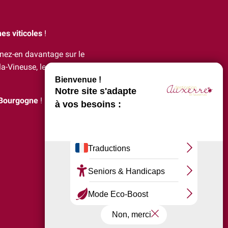
es viticoles
!
enez-en davantage sur le
a-Vineuse, le Saint-Bris
 Bourgogne
!
x favoris