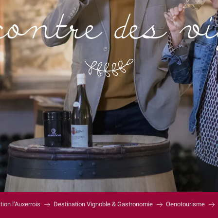
contre des 
tion l’Auxerrois
Destination Vignoble & Gastronomie
Oenotourisme