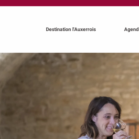
au
contenu
principal
Destination l'Auxerrois
Agend