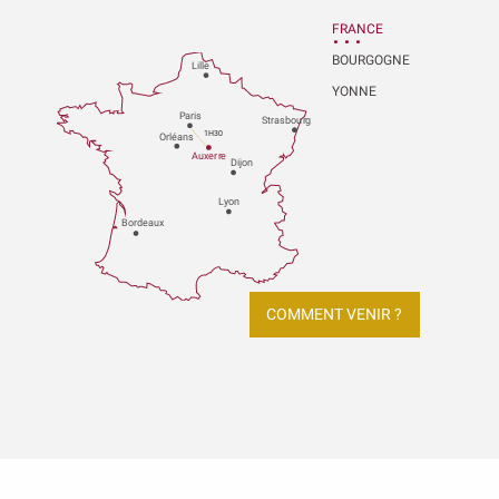
FRANCE
BOURGOGNE
Lille
YONNE
P
aris
Strasbou
r
g
1H30
Orléans
Au
x
er
r
e
Dijon
L
y
on
Bo
r
deaux
COMMENT VENIR ?