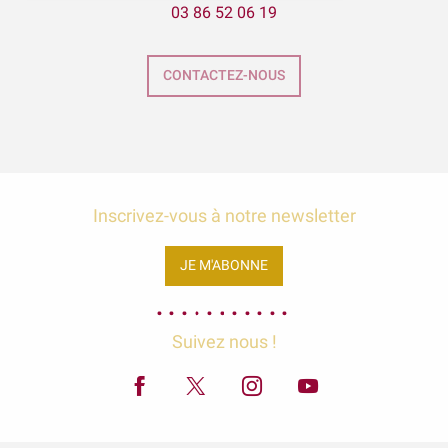
03 86 52 06 19
ÉNIGME EN FAMILLE | DÉCOUVREZ AUXERRE !
Balade gourmande | Vélo & Saveurs | 7 produits régionaux
Exposition Raymond RIOTTE
CONTACTEZ-NOUS
Exposition « La mer est ton miroir »
Exposition Sculptures au jardin
Inscrivez-vous à notre newsletter
JE M'ABONNE
Suivez nous !