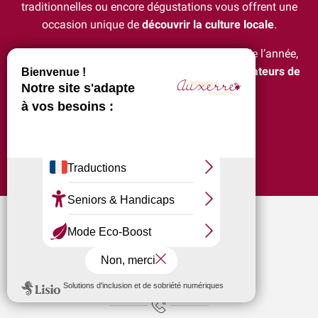
traditionnelles ou encore dégustations vous offrent une
occasion unique de
découvrir la culture locale
.
Avec une programmation variée tout au long de l’année,
Auxerre est une
destination idéale pour les amateurs de
divertissement et de culture
.
Ajouter au
Exposition "Avec le vin comme complice" et "La nature est bel
Spectacle de la cie Bassa Toscana
Trois Petits Tours et puis Dansons !
Lézards des arts
Aux'Arts 68 présente Malo. A - Vernissage et Exposition
La Cathédrale Saint-Etienne et sa crypte
Expositions Chapelle d'Avigneau - Escamps