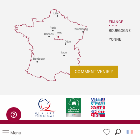
Lille
FRANCE
P
aris
Strasbou
r
g
BOURGOGNE
1H30
Orléans
YONNE
Au
x
er
r
e
Dijon
L
y
on
Bo
r
deaux
COMMENT VENIR ?
Mentions légales
Menu
Recherch